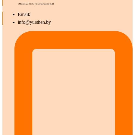
г.Минск, 220080, ул.Бегомльская, д.21
Email:
info@yurshen.by