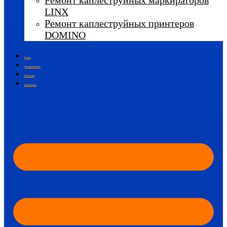
Ремонт каплеструйных маркираторов
LINX
Ремонт каплеструйных принтеров
DOMINO
О нас
Честный знак
Новости
Контакты