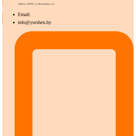
г.Минск, 220080, ул.Бегомльская, д.21
Email:
info@yurshen.by