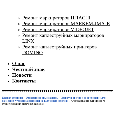
Ремонт маркираторов HITACHI
Ремонт маркираторов MARKEM-IMAJE
Ремонт маркираторов VIDEOJET
Ремонт каплеструйных маркираторов
LINX
Ремонт каплеструйных принтеров
DOMINO
О нас
Честный знак
Новости
Контакты
Главная страница
»
Этикетировочные машины
»
Этикетировочное оборудование для
нанесения угловой маркировки на картонные коробки.
»
Оборудование для углового
этикетирования аптечных коробок