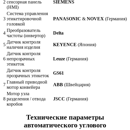
2
сенсорная панель
SIEMENS
(HMI)
Система управления
3
этикетировочной
PANASONIC
&
NOVEX
(Германия)
головкой
Преобразователь
4
Delta
частоты (инвертор)
Датчик контроля
5
KEYENCE
(Япония)
наличия изделия
Датчик контроля
6
непрозрачных
Leuze
(Германия)
этикеток
Датчик контроля
GS61
прозрачных этикеток
Главный приводной
7
ABB
(Швейцария)
мотор конвейера
Мотор узла
8
разделения / отвода
JSCC
(Германия)
коробов
Технические параметры
автоматического углового