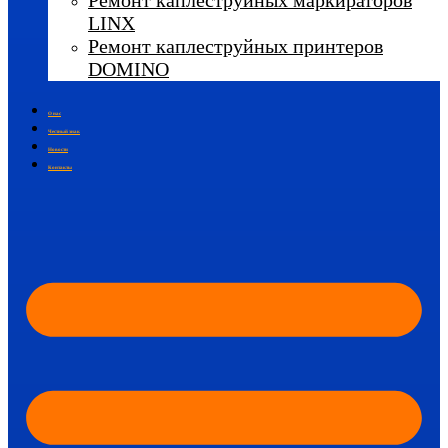
Ремонт каплеструйных маркираторов
LINX
Ремонт каплеструйных принтеров
DOMINO
О нас
Честный знак
Новости
Контакты