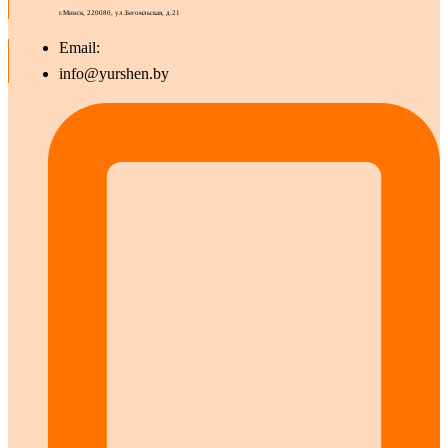
г.Минск, 220080, ул.Бегомльская, д.21
Email:
info@yurshen.by