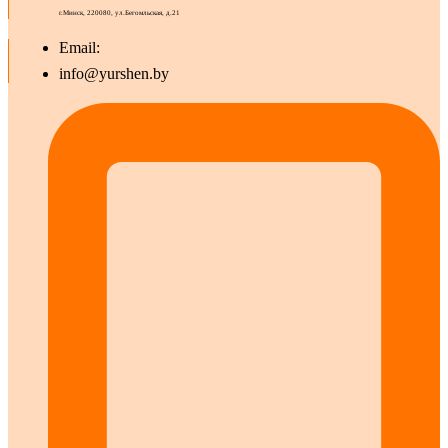
г.Минск, 220080, ул.Бегомльская, д.21
Email:
info@yurshen.by