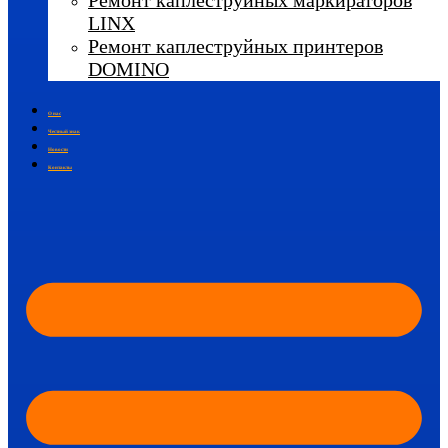
Ремонт каплеструйных маркираторов
LINX
Ремонт каплеструйных принтеров
DOMINO
О нас
Честный знак
Новости
Контакты